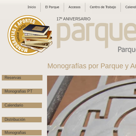
Inicio
El Parque
Accesos
Centro de Trabajo
Calend
17º ANIVERSARIO
Monografías por Parque y A
Reservas
Monografias PT
Calendario
Distribución
Monografias