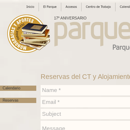
Inicio
El Parque
Accesos
Centro de Trabajo
Calend
17º ANIVERSARIO
Reservas del CT y Alojamient
Calendario
Reservas