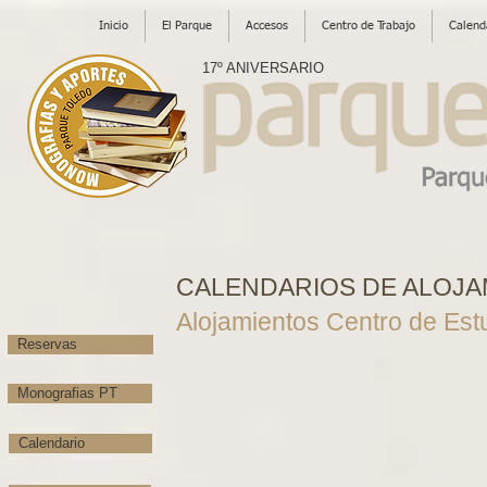
Inicio
El Parque
Accesos
Centro de Trabajo
Calend
17º ANIVERSARIO
CALENDARIOS DE ALOJA
Alojamientos Centro de Est
Reservas
Monografias PT
Calendario