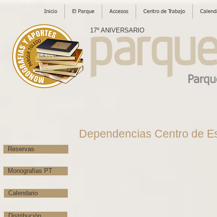
Inicio
El Parque
Accesos
Centro de Trabajo
Calend
17º ANIVERSARIO
Dependencias Centro de Es
Reservas
Monografias PT
Calendario
Distribución