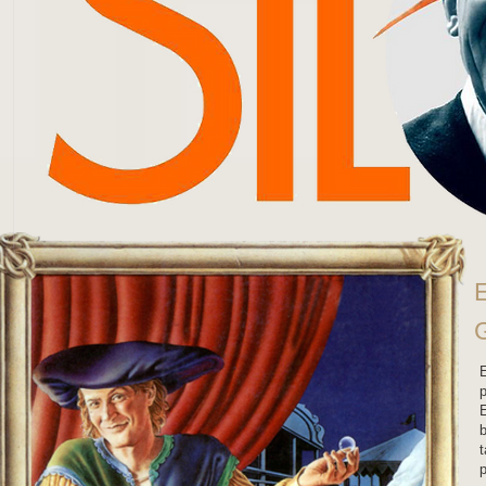
G
E
E
b
p