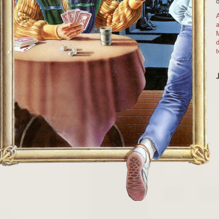
o
M
d
t