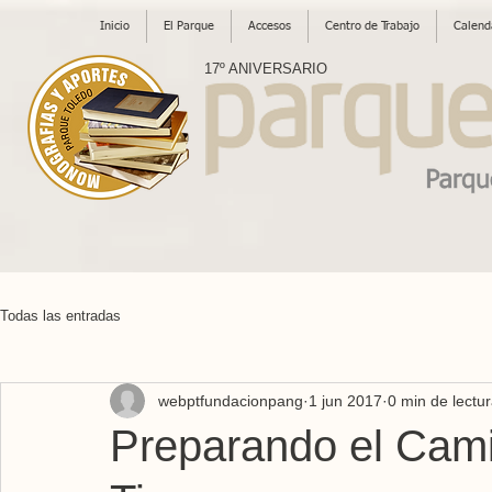
Inicio
El Parque
Accesos
Centro de Trabajo
Calend
17º ANIVERSARIO
Todas las entradas
webptfundacionpang
1 jun 2017
0 min de lectu
Preparando el Cam